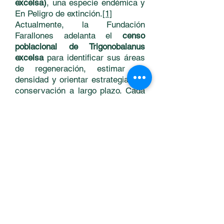
excelsa)
, una especie endémica y
En Peligro de extinción.
[1]
Actualmente, la Fundación
Farallones adelanta el
censo
poblacional de Trigonobalanus
excelsa
para identificar sus áreas
de regeneración, estimar su
densidad y orientar estrategias de
conservación a largo plazo. Cada
nuevo brote es un símbolo del
bosque que renace en el parque
nacional Farallones de Cali.
DINAMICA POBLACIONAL Y
FENOLOGIA
.